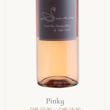
Pinky
CHF
10.00
CHF
15.50
–