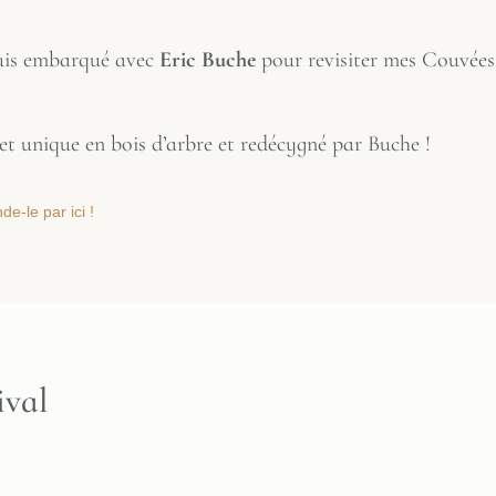
suis embarqué avec
Eric Buche
pour revisiter mes Couvée
et unique en bois d’arbre et redécygné par Buche !
e-le par ici !
ival