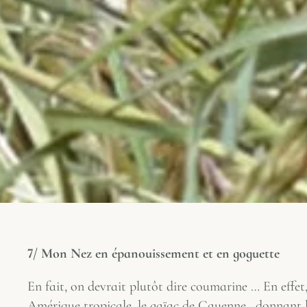
7/ Mon Nez en épanouissement et en goguette
En fait, on devrait plutôt dire coumarine … En effe
Amérique tropicale, le gaïac de Cayenne , donnant 