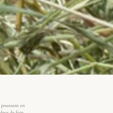
e poussant en
deur de foin