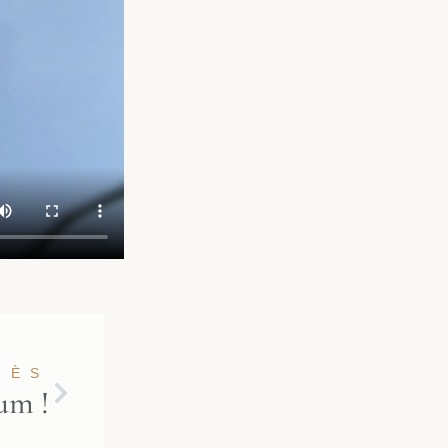
RÈS
um !