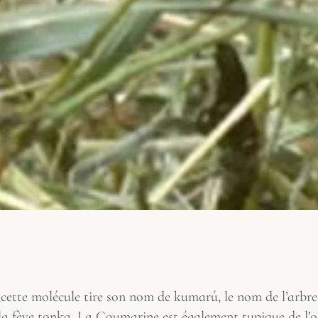
t,cette molécule tire son nom de
kumarú
, le nom de l’arbr
la fève tonka. La Coumarine est également typique de l’o