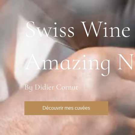
Swiss Wine
Amazing N
By Didier Cornut
Découvrir mes cuvées